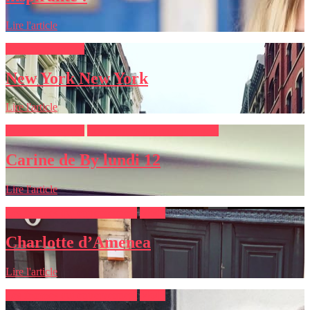
Lire l'article
Bons plans sorties
New York New York
Lire l'article
Bons plans sorties
Les femmes qui entreprennent
Carine de By lundi 12
Lire l'article
Les femmes qui entreprennent
Mode
Charlotte d’Amenea
Lire l'article
Les femmes qui entreprennent
Mode