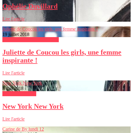
Ophélie Duvillard
Lire l'article
Juliette de Coucou les girls, une femme inspirante !
19 juillet 2018
Les femmes qui entreprennent
Juliette de Coucou les girls, une femme
inspirante !
Lire l'article
New York New York
8 mai 2018
Bons plans sorties
New York New York
Lire l'article
Carine de By lundi 12