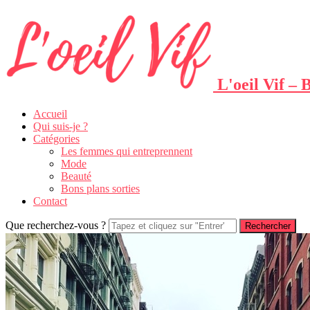
L'oeil Vif –
Accueil
Qui suis-je ?
Catégories
Les femmes qui entreprennent
Mode
Beauté
Bons plans sorties
Contact
Que recherchez-vous ?